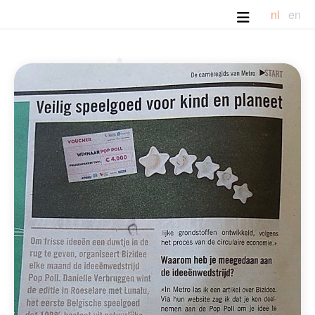
nl
en